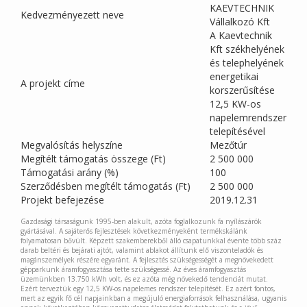
KAEVTECHNIK
Kedvezményezett neve
Vállalkozó Kft
A Kaevtechnik
Kft székhelyének
és telephelyének
energetikai
A projekt címe
korszerűsítése
12,5 KW-os
napelemrendszer
telepítésével
Megvalósítás helyszíne
Mezőtúr
Megítélt támogatás összege (Ft)
2 500 000
Támogatási arány (%)
100
Szerződésben megítélt támogatás (Ft)
2 500 000
Projekt befejezése
2019.12.31
Gazdasági társaságunk 1995-ben alakult, azóta foglalkozunk fa nyílászárók
gyártásával. A sajáterős fejlesztések következményeként termékskálánk
folyamatosan bővült. Képzett szakemberekből álló csapatunkkal évente több száz
darab beltéri és bejárati ajtót, valamint ablakot állítunk elő viszonteladók és
magánszemélyek részére egyaránt. A fejlesztés szükségességét a megnövekedett
gépparkunk áramfogyasztása tette szükségessé. Az éves áramfogyasztás
üzemünkben 13.750 kWh volt, és ez azóta még növekedő tendenciát mutat.
Ezért terveztük egy 12,5 KW-os napelemes rendszer telepítését. Ez azért fontos,
mert az egyik fő cél napjainkban a megújuló energiaforrások felhasználása, ugyanis