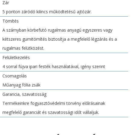
Zár
5 ponton záródó kilincs működtetésű ajtózár.
Tömítés
A szárnyban körbefutó rugalmas anyagú egyszeres vagy
kétszeres gumitömítés biztosítja a megfelelő légzárás és a
rugalmas felütközést.
Felületkezelés
4 sorral fújva ipari festék használatával, igény szerint
Csomagolás
Műanyag fólia zsák
Garancia, szavatosság
Termékeinkre fogyasztóvédelmi törvény előírásainak
megfelelő garanciát és szavatossági időt vállaljuk.