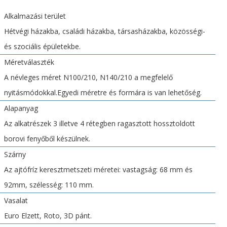
Alkalmazási terület
Hétvégi házakba, családi házakba, társasházakba, közösségi-
és szociális épületekbe.
Méretválaszték
A névleges méret N100/210, N140/210 a megfelelő
nyitásmódokkal.Egyedi méretre és formára is van lehetőség.
Alapanyag
Az alkatrészek 3 illetve 4 rétegben ragasztott hossztoldott
borovi fenyőből készülnek.
Szárny
Az ajtófríz keresztmetszeti méretei: vastagság: 68 mm és
92mm, szélesség: 110 mm.
Vasalat
Euro Elzett, Roto, 3D pánt.