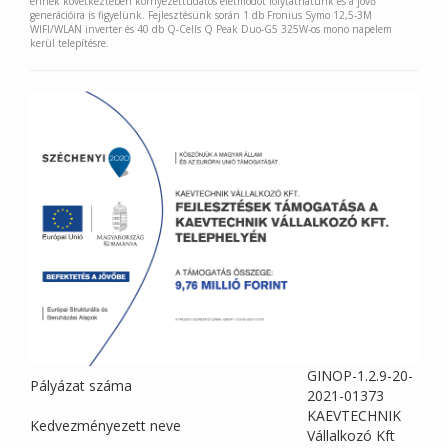
ennek következtében környezettudatos életmódot folytathatunk és a jövő
generációira is figyelünk. Fejlesztésünk során 1 db Fronius Symo 12,5-3M
WIFI/WLAN inverter és 40 db Q-Cells Q Peak Duo-G5 325W-os mono napelem
kerül telepítésre.
GINOP-1.2.9-20-
Pályázat száma
2021-01373
KAEVTECHNIK
Kedvezményezett neve
Vállalkozó Kft