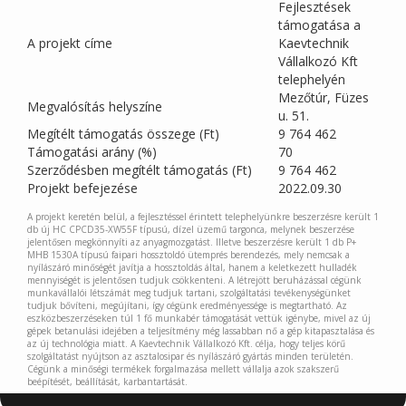
Fejlesztések
támogatása a
A projekt címe
Kaevtechnik
Vállalkozó Kft
telephelyén
Mezőtúr, Füzes
Megvalósítás helyszíne
u. 51.
Megítélt támogatás összege (Ft)
9 764 462
Támogatási arány (%)
70
Szerződésben megítélt támogatás (Ft)
9 764 462
Projekt befejezése
2022.09.30
A projekt keretén belül, a fejlesztéssel érintett telephelyünkre beszerzésre került 1
db új HC CPCD35-XW55F típusú, dízel üzemű targonca, melynek beszerzése
jelentősen megkönnyíti az anyagmozgatást. Illetve beszerzésre került 1 db P+
MHB 1530A típusú faipari hossztoldó ütemprés berendezés, mely nemcsak a
nyílászáró minőségét javítja a hossztoldás által, hanem a keletkezett hulladék
mennyiségét is jelentősen tudjuk csökkenteni. A létrejött beruházással cégünk
munkavállalói létszámát meg tudjuk tartani, szolgáltatási tevékenységünket
tudjuk bővíteni, megújítani, így cégünk eredményessége is megtartható. Az
eszközbeszerzéseken túl 1 fő munkabér támogatását vettük igénybe, mivel az új
gépek betanulási idejében a teljesítmény még lassabban nő a gép kitapasztalása és
az új technológia miatt. A Kaevtechnik Vállalkozó Kft. célja, hogy teljes körű
szolgáltatást nyújtson az asztalosipar és nyílászáró gyártás minden területén.
Cégünk a minőségi termékek forgalmazása mellett vállalja azok szakszerű
beépítését, beállítását, karbantartását.