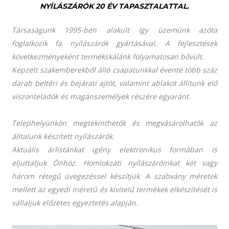
NYÍLÁSZÁRÓK 20 ÉV TAPASZTALATTAL.
Társaságunk 1995-ben alakult így üzemünk azóta
foglalkozik fa nyílászárók gyártásával. A fejlesztések
következményeként termékskálánk folyamatosan bővült.
Képzett szakemberekből álló csapatunkkal évente több száz
darab beltéri és bejárati ajtót, valamint ablakot állítunk elő
viszonteladók és magánszemélyek részére egyaránt.
Telephelyünkön megtekinthetők és megvásárolhatók az
álltalunk készített nyílászárók.
Aktuális árlistánkat igény elektronikus formában is
eljuttatjuk Önhöz.
Homlokzati nyílászáróinkat két vagy
három rétegű üvegezéssel készítjük. A szabvány méretek
mellett az egyedi méretű és kivitelű termékek elkészítését is
vállaljuk előzetes egyeztetés alapján.