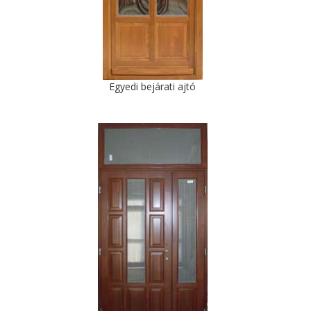
Egyedi bejárati ajtó